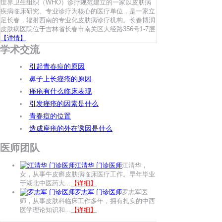
世界卫生组织（WHO）诊疗规范建立的一家以皮肤病
疾病临床研究、专业诊疗为核心的医疗单位，是一家立
足长春，辐射西南的专业化皮肤病诊疗机构。长春博润
皮肤病医院位于吉林省长春市南关区大经路356号1-7层
【详情】
学术交流
引起青春痘的原因
鼻子上长痤疮的原因
痤疮有什么临床表现
引发痤疮的因素是什么
青春痘的位置
造成座疮的外在诱因是什么
医师团队
江清华 门诊医师
江清华，
女，从事牛皮癣皮肤病临床医疗工作。早年毕业
于湖北中医药大...
【详细】
罗志军 门诊医师
罗志军医
师，从事皮肤科临床工作多年，拥有扎实的中西
医学理论知识和...
【详细】