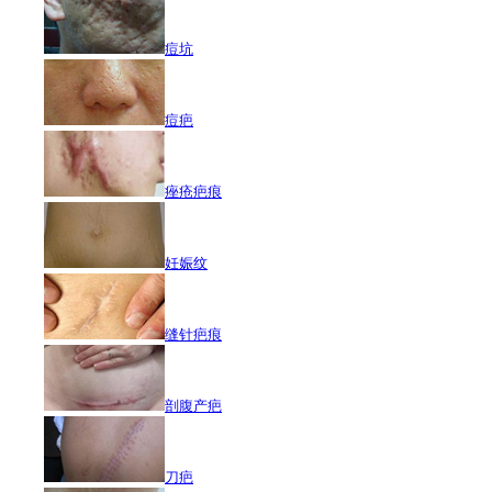
痘坑
痘疤
痤疮疤痕
妊娠纹
缝针疤痕
剖腹产疤
刀疤