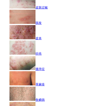
皮肤过敏
脱发
皮炎
疥疮
瘙痒症
荨麻疹
鱼鳞病