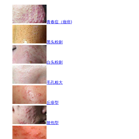
青春痘（痤疮)
黑头粉刺
白头粉刺
毛孔粗大
丘疹型
脓包型