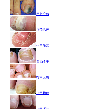
甲板变色
变脆易碎
指甲脱落
凹凸不平
指甲变白
指甲增厚
指甲浑浊