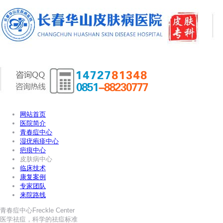
网站首页
医院简介
青春痘中心
湿疣疱疹中心
疤痕中心
皮肤病中心
临床技术
康复案例
专家团队
来院路线
青春痘中心
Freckle Center
医学祛痘，科学的祛痘标准