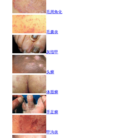
毛周角化
毛囊炎
灰指甲
头癣
体股癣
手足癣
甲沟炎