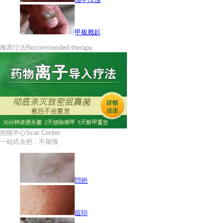
甲板翘起
推荐疗法
Recommended therapy
疤痕中心
Scar Center
一站式去疤，不留痕
凹疤
痘印