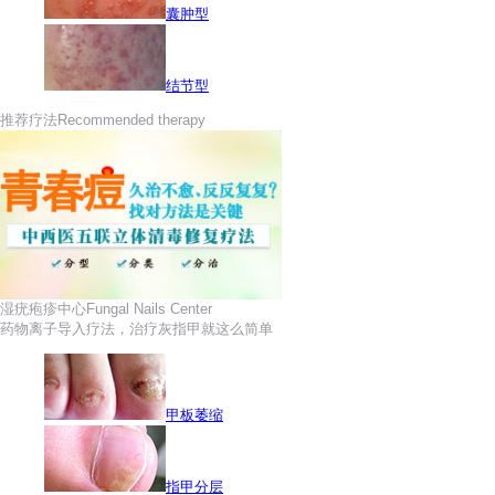
囊肿型
结节型
推荐疗法
Recommended therapy
湿疣疱疹中心
Fungal Nails Center
药物离子导入疗法，治疗灰指甲就这么简单
甲板萎缩
指甲分层