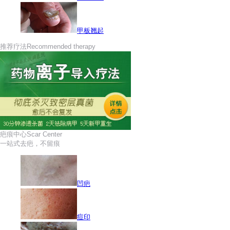
甲板翘起
推荐疗法
Recommended therapy
疤痕中心
Scar Center
一站式去疤，不留痕
凹疤
痘印