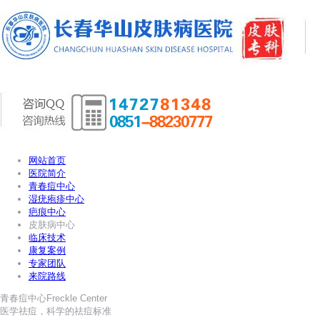
网站首页
医院简介
青春痘中心
湿疣疱疹中心
疤痕中心
皮肤病中心
临床技术
康复案例
专家团队
来院路线
青春痘中心
Freckle Center
医学祛痘，科学的祛痘标准