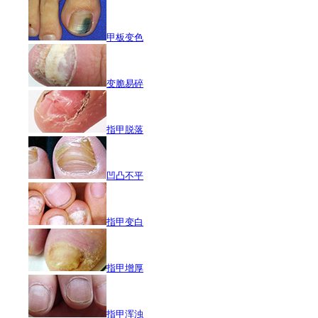
甲板变色
变脆易碎
指甲脱落
凹凸不平
指甲变白
指甲增厚
指甲浑浊