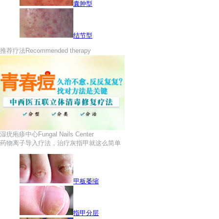
囊肿型
结节型
推荐疗法
Recommended therapy
湿疣疱疹中心
Fungal Nails Center
药物离子导入疗法，治疗灰指甲就这么简单
甲板萎缩
指甲分层