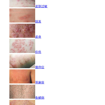
皮肤过敏
脱发
皮炎
疥疮
瘙痒症
荨麻疹
鱼鳞病