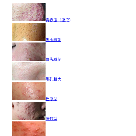
青春痘（痤疮)
黑头粉刺
白头粉刺
毛孔粗大
丘疹型
脓包型