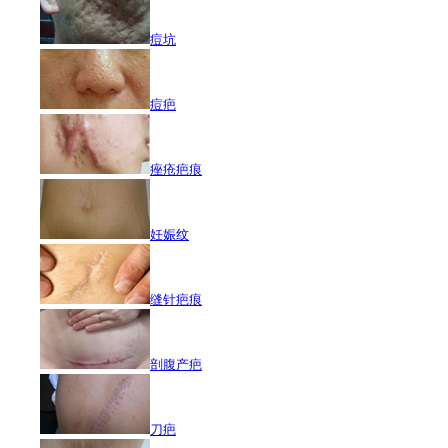
痘坑
痘疤
痤疮疤痕
妊娠纹
缝针疤痕
剖腹产疤
刀疤