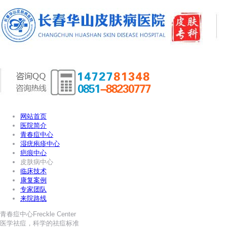
网站首页
医院简介
青春痘中心
湿疣疱疹中心
疤痕中心
皮肤病中心
临床技术
康复案例
专家团队
来院路线
青春痘中心
Freckle Center
医学祛痘，科学的祛痘标准