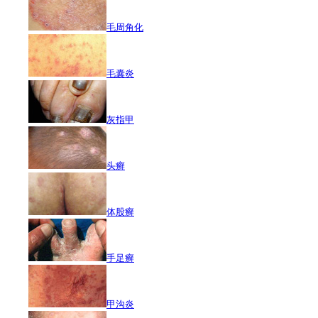
毛周角化
毛囊炎
灰指甲
头癣
体股癣
手足癣
甲沟炎