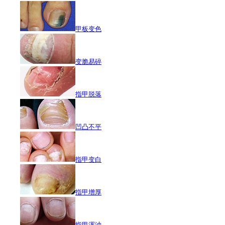
甲板变色
变脆易碎
指甲脱落
凹凸不平
指甲变白
指甲增厚
指甲浑浊