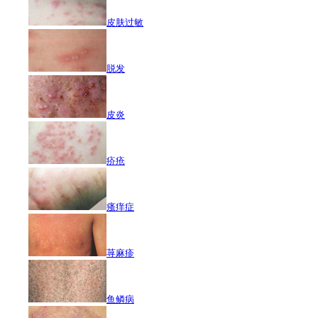
皮肤过敏
脱发
皮炎
疥疮
瘙痒症
荨麻疹
鱼鳞病