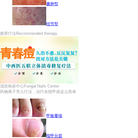
囊肿型
结节型
推荐疗法
Recommended therapy
湿疣疱疹中心
Fungal Nails Center
药物离子导入疗法，治疗灰指甲就这么简单
甲板萎缩
指甲分层