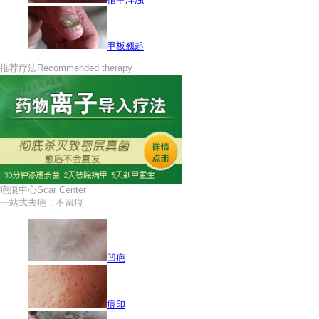
甲板翘起
推荐疗法
Recommended therapy
疤痕中心
Scar Center
一站式去疤，不留痕
凹疤
痘印