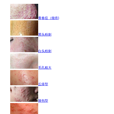
青春痘（痤疮)
黑头粉刺
白头粉刺
毛孔粗大
丘疹型
脓包型