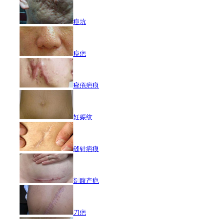
痘坑
痘疤
痤疮疤痕
妊娠纹
缝针疤痕
剖腹产疤
刀疤