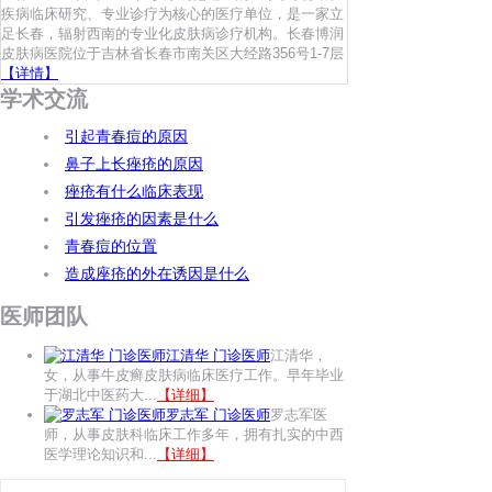
疾病临床研究、专业诊疗为核心的医疗单位，是一家立
足长春，辐射西南的专业化皮肤病诊疗机构。长春博润
皮肤病医院位于吉林省长春市南关区大经路356号1-7层
【详情】
学术交流
引起青春痘的原因
鼻子上长痤疮的原因
痤疮有什么临床表现
引发痤疮的因素是什么
青春痘的位置
造成座疮的外在诱因是什么
医师团队
江清华 门诊医师
江清华，
女，从事牛皮癣皮肤病临床医疗工作。早年毕业
于湖北中医药大...
【详细】
罗志军 门诊医师
罗志军医
师，从事皮肤科临床工作多年，拥有扎实的中西
医学理论知识和...
【详细】