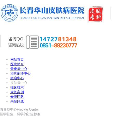
网站首页
医院简介
青春痘中心
湿疣疱疹中心
疤痕中心
皮肤病中心
临床技术
康复案例
专家团队
来院路线
青春痘中心
Freckle Center
医学祛痘，科学的祛痘标准