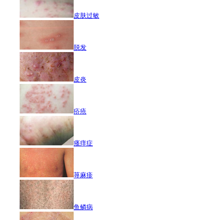
皮肤过敏
脱发
皮炎
疥疮
瘙痒症
荨麻疹
鱼鳞病