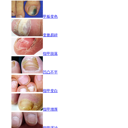
甲板变色
变脆易碎
指甲脱落
凹凸不平
指甲变白
指甲增厚
指甲浑浊