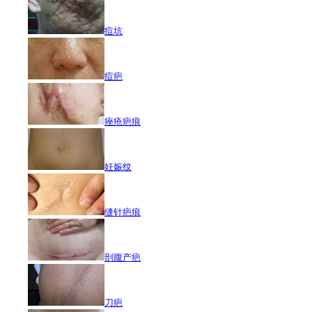
痘坑
痘疤
痤疮疤痕
妊娠纹
缝针疤痕
剖腹产疤
刀疤