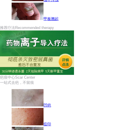
甲板翘起
推荐疗法
Recommended therapy
疤痕中心
Scar Center
一站式去疤，不留痕
凹疤
痘印