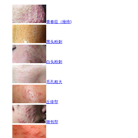
青春痘（痤疮)
黑头粉刺
白头粉刺
毛孔粗大
丘疹型
脓包型