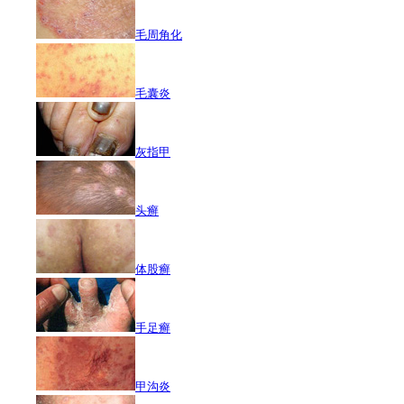
毛周角化
毛囊炎
灰指甲
头癣
体股癣
手足癣
甲沟炎