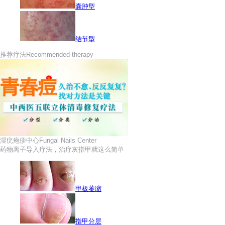
囊肿型
结节型
推荐疗法
Recommended therapy
湿疣疱疹中心
Fungal Nails Center
药物离子导入疗法，治疗灰指甲就这么简单
甲板萎缩
指甲分层