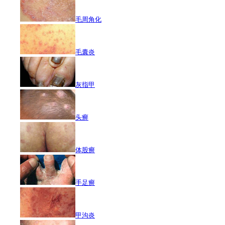
毛周角化
毛囊炎
灰指甲
头癣
体股癣
手足癣
甲沟炎