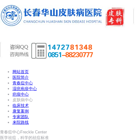
网站首页
医院简介
青春痘中心
湿疣疱疹中心
疤痕中心
皮肤病中心
临床技术
康复案例
专家团队
来院路线
青春痘中心
Freckle Center
医学祛痘，科学的祛痘标准