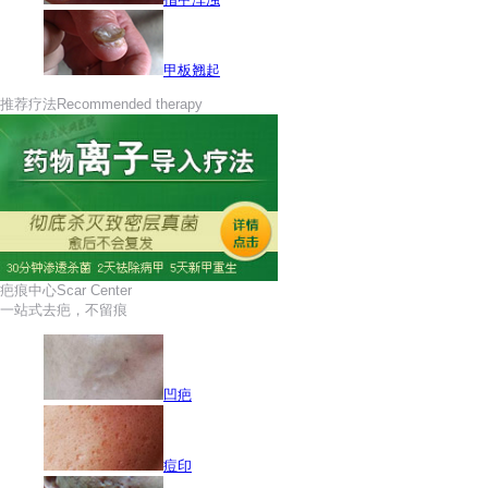
甲板翘起
推荐疗法
Recommended therapy
疤痕中心
Scar Center
一站式去疤，不留痕
凹疤
痘印