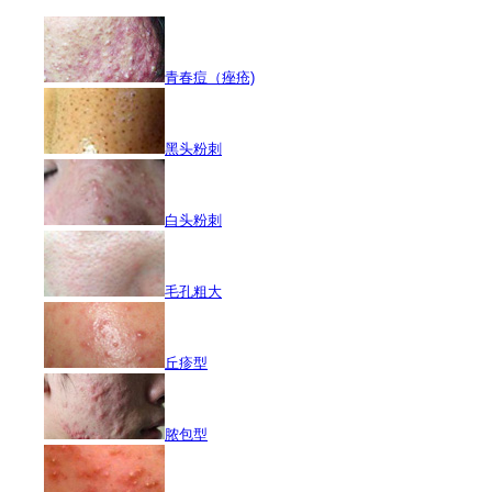
青春痘（痤疮)
黑头粉刺
白头粉刺
毛孔粗大
丘疹型
脓包型