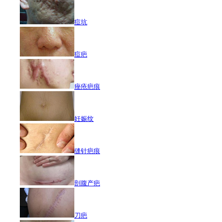
痘坑
痘疤
痤疮疤痕
妊娠纹
缝针疤痕
剖腹产疤
刀疤