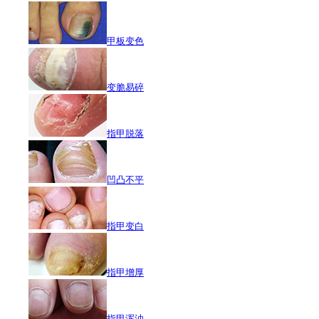
甲板变色
变脆易碎
指甲脱落
凹凸不平
指甲变白
指甲增厚
指甲浑浊