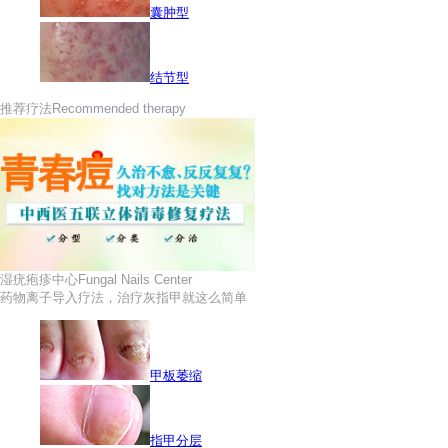
囊肿型
结节型
推荐疗法
Recommended therapy
湿疣疱疹中心
Fungal Nails Center
药物离子导入疗法，治疗灰指甲就这么简单
甲板萎缩
指甲分层