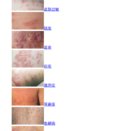
皮肤过敏
脱发
皮炎
疥疮
瘙痒症
荨麻疹
鱼鳞病